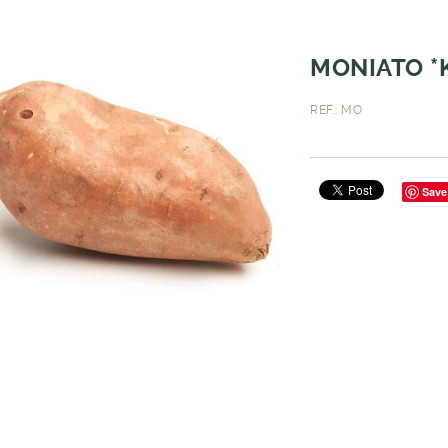
MONIATO *
REF.: MO
Save