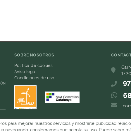
SOBRE NOSOTROS
CONTAC
Política de cookies
Carr
Aviso legal
1720
Condiciones de uso
97
IÓN
68
com
ceros para mejorar nuestros servicios y mostrarle publicidad relac
inua navegando, consideramos que acepta su uso. Puede saber más