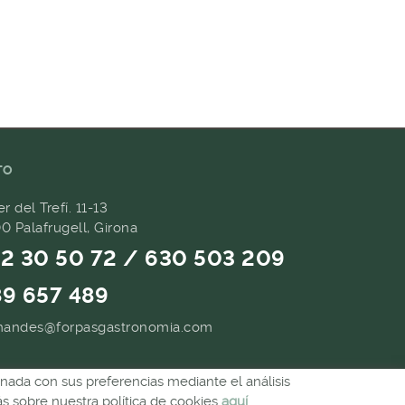
TO
er del Trefí. 11-13
0 Palafrugell, Girona
2 30 50 72 / 630 503 209
9 657 489
andes@forpasgastronomia.com
ionada con sus preferencias mediante el análisis
 sobre nuestra política de cookies
aquí