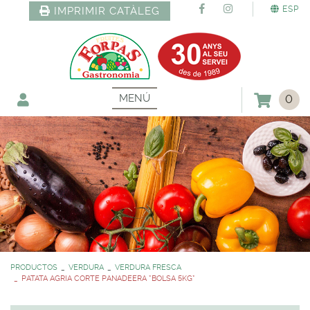
ESP
IMPRIMIR CATÀLEG
MENÚ
0
PRODUCTOS
VERDURA
VERDURA FRESCA
PATATA AGRIA CORTE PANADEERA *BOLSA 5KG*