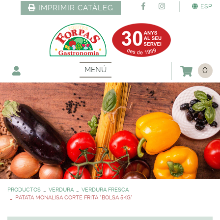
ESP
IMPRIMIR CATÀLEG
MENÚ
0
PRODUCTOS
VERDURA
VERDURA FRESCA
PATATA MONALISA CORTE FRITA *BOLSA 5KG*