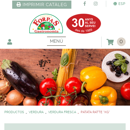
ESP
IMPRIMIR CATÀLEG
MENÚ
0
PRODUCTOS
VERDURA
VERDURA FRESCA
PATATA RATTE *KG*