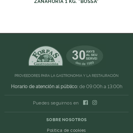
ZANAHORIA 1 KG. *BOSSA*
PROVEEDORES PARA LA GASTRONOMIA Y LA RESTAURACIÓN
Horario de atención al público:
de 09:00h a 13:00h
Puedes seguirnos en
SOBRE NOSOTROS
Política de cookies