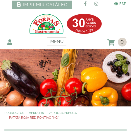
ESP
IMPRIMIR CATÀLEG
MENÚ
0
PRODUCTOS
VERDURA
VERDURA FRESCA
PATATA ROJA RED PONTIAC *KG*