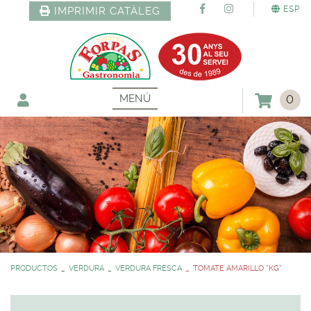
ESP
IMPRIMIR CATÀLEG
MENÚ
0
PRODUCTOS
VERDURA
VERDURA FRESCA
TOMATE AMARILLO *KG*