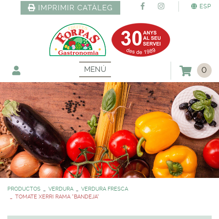
ESP
IMPRIMIR CATÀLEG
MENÚ
0
PRODUCTOS
VERDURA
VERDURA FRESCA
TOMATE XERRI RAMA *BANDEJA*