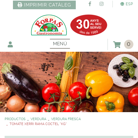
ESP
IMPRIMIR CATÀLEG
MENÚ
0
PRODUCTOS
VERDURA
VERDURA FRESCA
TOMATE XERRI RAMA COCTEL *KG*