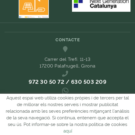
CONTACTE
Carrer del Trefí. 11-13
17200 Palafrugell, Girona
972 30 50 72 / 630 503 209
Aquest espai web utiliza cookies pròpies i de tercers per tal
689 657 489
de millorar els nostres serveis i mostrar publicitat
relacionada amb les seves preferències mitjançant l'anàlisis
de la seva navegació. Si continua, entenem que accepta el
comandes@forpasgastronomia.com
seu ús. Pot informar-se sobre la nostra política de cookies
aquí