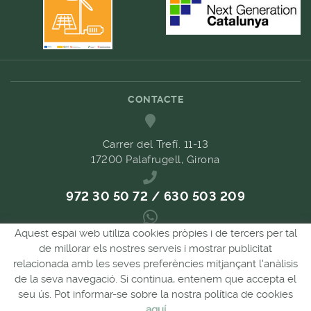
CONTACTE
Carrer del Trefí. 11-13
17200 Palafrugell, Girona
972 30 50 72 / 630 503 209
Aquest espai web utiliza cookies pròpies i de tercers per tal
689 657 489
de millorar els nostres serveis i mostrar publicitat
relacionada amb les seves preferències mitjançant l'anàlisis
de la seva navegació. Si continua, entenem que accepta el
comandes@forpasgastronomia.com
seu ús. Pot informar-se sobre la nostra política de cookies
aquí