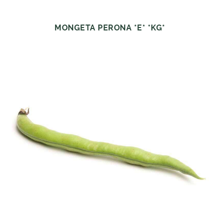
MONGETA PERONA *E* *KG*