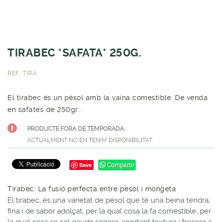
TIRABEC *SAFATA* 250G.
REF.: TIRA
El tirabec és un pèsol amb la vaina comestible. De venda
en safates de 250gr..
PRODUCTE FORA DE TEMPORADA.
ACTUALMENT NO EN TENIM DISPONIBILITAT.
Save
Compartir
Tirabec: La fusió perfecta entre pèsol i mongeta
El tirabec, és una varietat de pèsol que té una beina tendra,
fina i de sabor adolçat, per la qual cosa la fa comestible, per
la qual cosa se sol gaudir sencer, aportant textura i frescor a