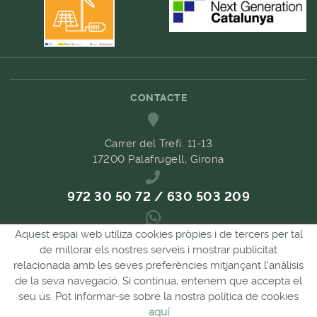
CONTACTE
Carrer del Trefí. 11-13
17200 Palafrugell, Girona
972 30 50 72 / 630 503 209
Aquest espai web utiliza cookies pròpies i de tercers per tal
689 657 489
de millorar els nostres serveis i mostrar publicitat
relacionada amb les seves preferències mitjançant l'anàlisis
de la seva navegació. Si continua, entenem que accepta el
comandes@forpasgastronomia.com
seu ús. Pot informar-se sobre la nostra política de cookies
aquí