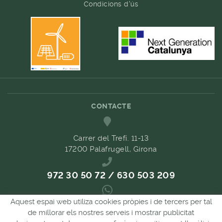
Condicions d'ús
CONTACTE
Carrer del Trefí. 11-13
17200 Palafrugell, Girona
972 30 50 72 / 630 503 209
Aquest espai web utiliza cookies pròpies i de tercers per tal
689 657 489
de millorar els nostres serveis i mostrar publicitat