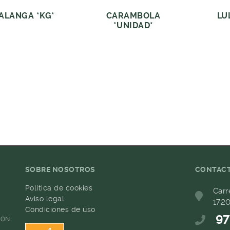
ALANGA *KG*
CARAMBOLA
LU
*UNIDAD*
SOBRE NOSOTROS
CONTAC
Política de cookies
Carr
Aviso legal
1720
Condiciones de uso
97
IÓN