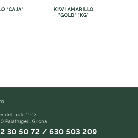
LO *CAJA*
KIWI AMARILLO
"GOLD" *KG*
TO
er del Trefí. 11-13
0 Palafrugell, Girona
2 30 50 72 / 630 503 209