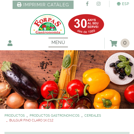
ESP
IMPRIMIR CATÀLEG
MENÚ
0
PRODUCTOS
PRODUCTOS GASTRONOMICOS
CEREALES
BULGUR FINO CLARO 1K.C12