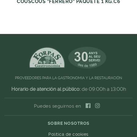
COUSCOUS "FERRERO" PAQUETE 1 KG.C6
PROVEEDORES PARA LA GASTRONOMIA Y LA RESTAURACIÓN
Horario de atención al público:
de 09:00h a 13:00h
Puedes seguirnos en
SOBRE NOSOTROS
Política de cookies