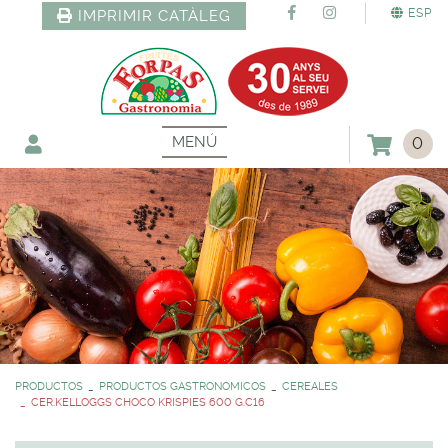
ESP
IMPRIMIR CATÀLEG
MENÚ
0
PRODUCTOS
PRODUCTOS GASTRONOMICOS
CEREALES
CER.KELLOGGS CHOCO KRISPIES 600 G.C16