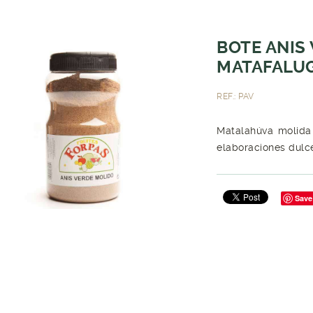
BOTE ANIS
MATAFALU
REF.: PAV
Matalahúva molida 
elaboraciones dulce
Save