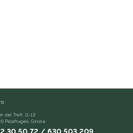
TO
er del Trefí. 11-13
0 Palafrugell, Girona
2 30 50 72 / 630 503 209