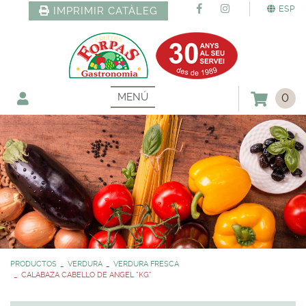
ESP
IMPRIMIR CATÀLEG
MENÚ
0
PRODUCTOS
VERDURA
VERDURA FRESCA
CALABAZA CABELLO DE ANGEL *KG*