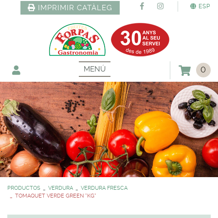
ESP
IMPRIMIR CATÀLEG
MENÚ
0
PRODUCTOS
VERDURA
VERDURA FRESCA
TOMAQUET VERDE GREEN *KG*