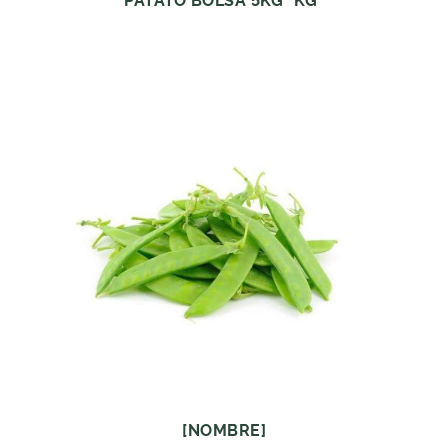
PATATO BOLSA 5KG *KG*
[NOMBRE]