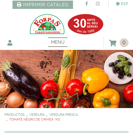
ESP
IMPRIMIR CATÀLEG
MENÚ
0
PRODUCTOS
VERDURA
VERDURA FRESCA
TOMATE NEGRO DE CRIMEA *KG*